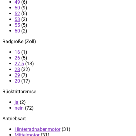
49
(6)
50
(9)
52
(5)
53
(2)
55
(5)
60
(2)
Radgröße (Zoll)
16
(1)
26
(5)
27.5
(13)
28
(32)
29
(7)
20
(17)
Rücktrittbremse
ja
(2)
nein
(72)
Antriebsart
Hinterradnabenmotor
(31)
Mittelmotor
(31)