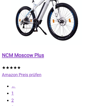
NCM Moscow Plus
★
★
★
★
★
Amazon Preis prüfen
←
1
2