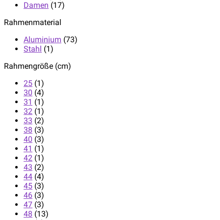
Damen
(17)
Rahmenmaterial
Aluminium
(73)
Stahl
(1)
Rahmengröße (cm)
25
(1)
30
(4)
31
(1)
32
(1)
33
(2)
38
(3)
40
(3)
41
(1)
42
(1)
43
(2)
44
(4)
45
(3)
46
(3)
47
(3)
48
(13)