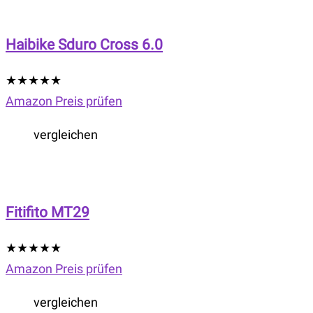
Haibike Sduro Cross 6.0
★
★
★
★
★
Amazon Preis prüfen
vergleichen
Fitifito MT29
★
★
★
★
★
Amazon Preis prüfen
vergleichen