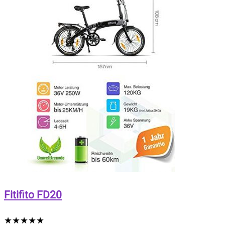
Fitifito FD20
★
★
★
★
★