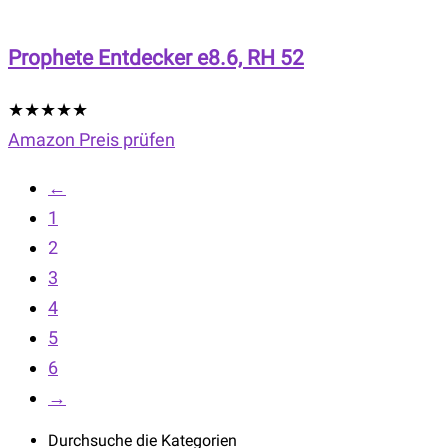
Prophete Entdecker e8.6, RH 52
★
★
★
★
★
Amazon Preis prüfen
←
1
2
3
4
5
6
→
Durchsuche die Kategorien