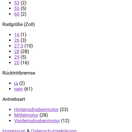
53
(2)
55
(5)
60
(2)
Radgröße (Zoll)
16
(1)
26
(3)
27.5
(10)
28
(28)
29
(5)
20
(16)
Rücktrittbremse
ja
(2)
nein
(61)
Antriebsart
Hinterradnabenmotor
(23)
Mittelmotor
(28)
Vorderradnabenmotor
(12)
Impressum
&
Datenschutzerklärung