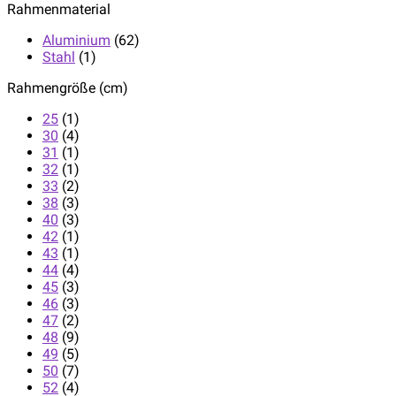
Rahmenmaterial
Aluminium
(62)
Stahl
(1)
Rahmengröße (cm)
25
(1)
30
(4)
31
(1)
32
(1)
33
(2)
38
(3)
40
(3)
42
(1)
43
(1)
44
(4)
45
(3)
46
(3)
47
(2)
48
(9)
49
(5)
50
(7)
52
(4)