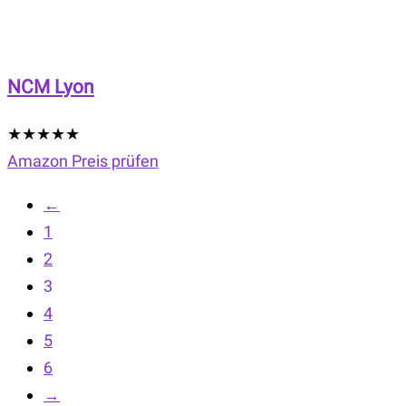
NCM Lyon
★
★
★
★
★
Amazon Preis prüfen
←
1
2
3
4
5
6
→