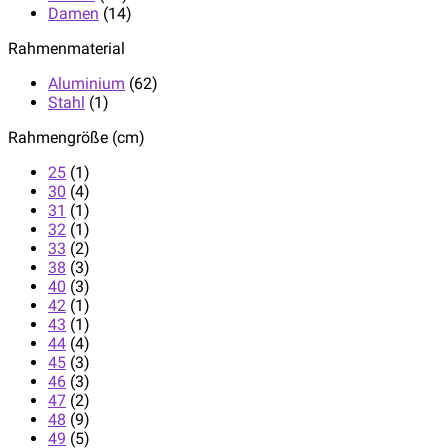
Damen
(14)
Rahmenmaterial
Aluminium
(62)
Stahl
(1)
Rahmengröße (cm)
25
(1)
30
(4)
31
(1)
32
(1)
33
(2)
38
(3)
40
(3)
42
(1)
43
(1)
44
(4)
45
(3)
46
(3)
47
(2)
48
(9)
49
(5)