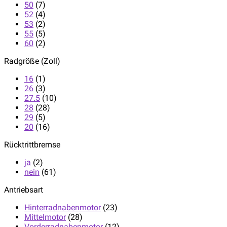
50
(7)
52
(4)
53
(2)
55
(5)
60
(2)
Radgröße (Zoll)
16
(1)
26
(3)
27.5
(10)
28
(28)
29
(5)
20
(16)
Rücktrittbremse
ja
(2)
nein
(61)
Antriebsart
Hinterradnabenmotor
(23)
Mittelmotor
(28)
Vorderradnabenmotor
(12)