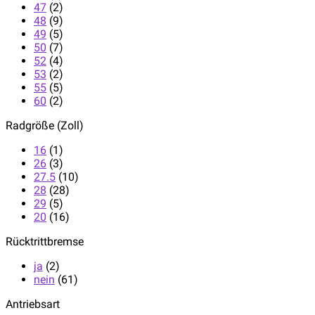
47
(2)
48
(9)
49
(5)
50
(7)
52
(4)
53
(2)
55
(5)
60
(2)
Radgröße (Zoll)
16
(1)
26
(3)
27.5
(10)
28
(28)
29
(5)
20
(16)
Rücktrittbremse
ja
(2)
nein
(61)
Antriebsart