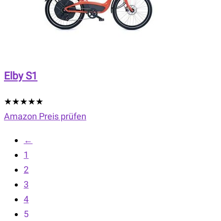
Elby S1
★
★
★
★
★
Amazon Preis prüfen
←
1
2
3
4
5